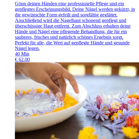
Gönn deinen Händen eine professionelle Pflege und ein
gepflegtes Erscheinungsbild. Deine Nägel werden gekürzt, in
die gewünschte Form gefeilt und sorgfältig geglättet.
Anschließend wird die Nagelhaut schonend gepflegt und
überschüssige Haut entfernt. Zum Abschluss erhalten deine
Hände und Nägel eine pflegende Behandlung, die für ein
sauberes, frisches und natürlich schönes Ergebnis sorgt.
Perfekt für alle, die Wert auf gepflegte Hände und gesunde
Nägel legen.
40
Min
€
62.00