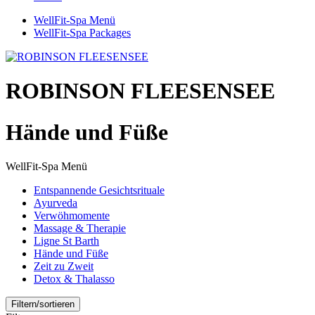
WellFit-Spa Menü
WellFit-Spa Packages
ROBINSON FLEESENSEE
Hände und Füße
WellFit-Spa Menü
Entspannende Gesichtsrituale
Ayurveda
Verwöhmomente
Massage & Therapie
Ligne St Barth
Hände und Füße
Zeit zu Zweit
Detox & Thalasso
Filtern/sortieren