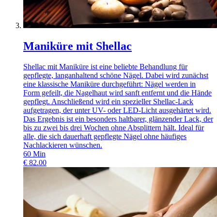
Maniküre mit Shellac
Shellac mit Maniküre ist eine beliebte Behandlung für
gepflegte, langanhaltend schöne Nägel. Dabei wird zunächst
eine klassische Maniküre durchgeführt: Nägel werden in
Form gefeilt, die Nagelhaut wird sanft entfernt und die Hände
gepflegt. Anschließend wird ein spezieller Shellac-Lack
aufgetragen, der unter UV- oder LED-Licht ausgehärtet wird.
Das Ergebnis ist ein besonders haltbarer, glänzender Lack, der
bis zu zwei bis drei Wochen ohne Absplittern hält. Ideal für
alle, die sich dauerhaft gepflegte Nägel ohne häufiges
Nachlackieren wünschen.
60
Min
€
82.00