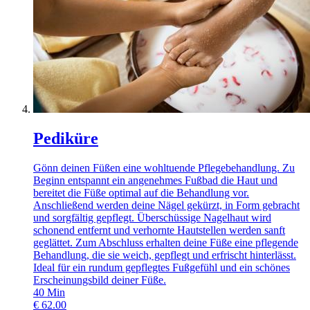
Pediküre
Gönn deinen Füßen eine wohltuende Pflegebehandlung. Zu
Beginn entspannt ein angenehmes Fußbad die Haut und
bereitet die Füße optimal auf die Behandlung vor.
Anschließend werden deine Nägel gekürzt, in Form gebracht
und sorgfältig gepflegt. Überschüssige Nagelhaut wird
schonend entfernt und verhornte Hautstellen werden sanft
geglättet. Zum Abschluss erhalten deine Füße eine pflegende
Behandlung, die sie weich, gepflegt und erfrischt hinterlässt.
Ideal für ein rundum gepflegtes Fußgefühl und ein schönes
Erscheinungsbild deiner Füße.
40
Min
€
62.00