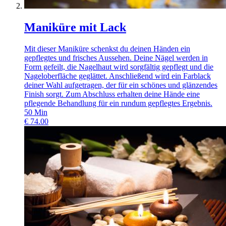
Maniküre mit Lack
Mit dieser Maniküre schenkst du deinen Händen ein
gepflegtes und frisches Aussehen. Deine Nägel werden in
Form gefeilt, die Nagelhaut wird sorgfältig gepflegt und die
Nageloberfläche geglättet. Anschließend wird ein Farblack
deiner Wahl aufgetragen, der für ein schönes und glänzendes
Finish sorgt. Zum Abschluss erhalten deine Hände eine
pflegende Behandlung für ein rundum gepflegtes Ergebnis.
50
Min
€
74.00